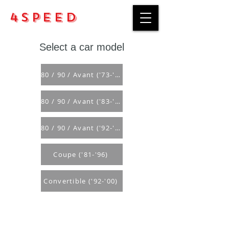
4Speed
Select a car model
80 / 90 / Avant ('73-'96)
80 / 90 / Avant ('83-'92), S2 Coupe B3 ('91-'96)
80 / 90 / Avant ('92-'96), S2 / Avant (B4) &amp; RS2 (B4)
Coupe ('81-'96)
Convertible ('92-'00)
Purchase rules
Payment methods