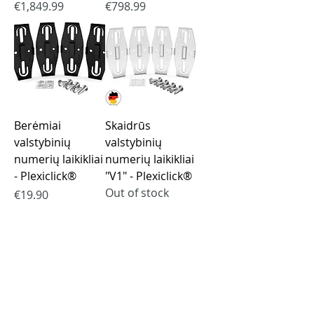
Price
Price
€1,849.99
€798.99
Berėmiai
Skaidrūs
valstybinių
valstybinių
numerių laikikliai
numerių laikikliai
- Plexiclick®
"V1" - Plexiclick®
Out of stock
Price
€19.90
Purchase rules
Payment methods
Return Policy
Delivery