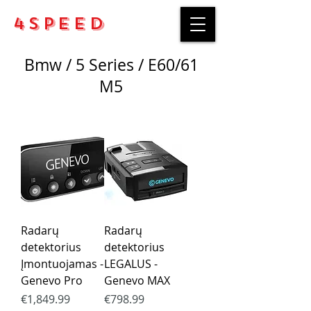
4Speed
Bmw / 5 Series / E60/61
M5
Radarų
Radarų
detektorius
detektorius
Įmontuojamas -
LEGALUS -
Genevo Pro
Genevo MAX
Price
Price
€1,849.99
€798.99