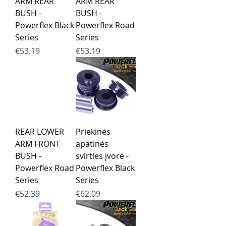
ARM REAR
ARM REAR
BUSH -
BUSH -
Powerflex Black
Powerflex Road
Series
Series
Price
Price
€53.19
€53.19
REAR LOWER
Priekinės
ARM FRONT
apatinės
BUSH -
svirties įvorė -
Powerflex Road
Powerflex Black
Series
Series
Price
Price
€52.39
€62.09