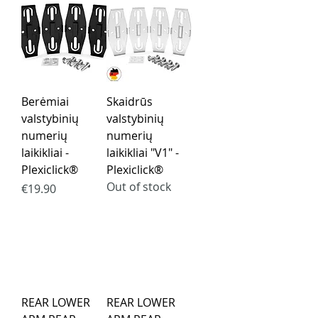
Berėmiai
Skaidrūs
valstybinių
valstybinių
numerių
numerių
laikikliai -
laikikliai "V1" -
Plexiclick®
Plexiclick®
Out of stock
Price
€19.90
REAR LOWER
REAR LOWER