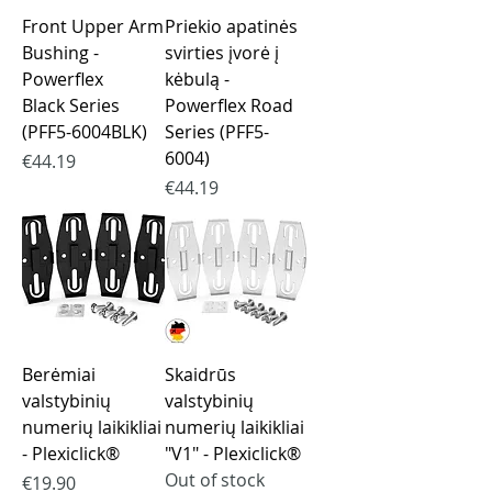
Front Upper Arm
Priekio apatinės
Bushing -
svirties įvorė į
Powerflex
kėbulą -
Black Series
Powerflex Road
(PFF5-6004BLK)
Series (PFF5-
6004)
Price
€44.19
Price
€44.19
Berėmiai
Skaidrūs
valstybinių
valstybinių
numerių laikikliai
numerių laikikliai
- Plexiclick®
"V1" - Plexiclick®
Out of stock
Price
€19.90