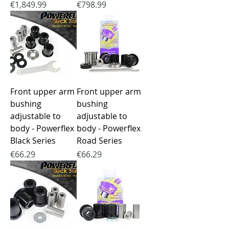
Price
Price
€1,849.99
€798.99
Front upper arm
Front upper arm
bushing
bushing
adjustable to
adjustable to
body - Powerflex
body - Powerflex
Black Series
Road Series
Price
Price
€66.29
€66.29