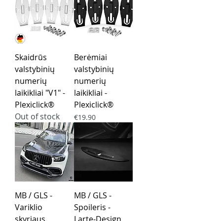
Skaidrūs
Berėmiai
valstybinių
valstybinių
numerių
numerių
laikikliai "V1" -
laikikliai -
Plexiclick®
Plexiclick®
Out of stock
Price
€19.90
MB / GLS -
MB / GLS -
Variklio
Spoileris -
skyriaus
Larte-Design