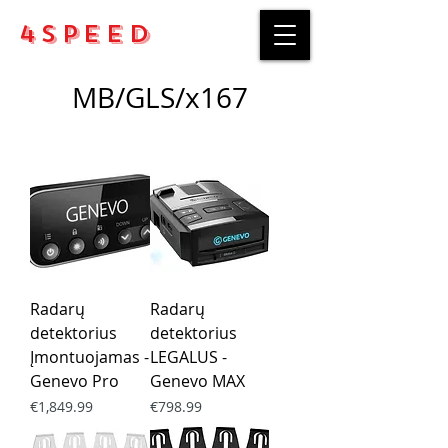
4Speed
MB/GLS/x167
Radarų
Radarų
detektorius
detektorius
Įmontuojamas -
LEGALUS -
Genevo Pro
Genevo MAX
Price
Price
€1,849.99
€798.99