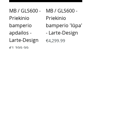
MB / GLS600 -
MB / GLS600 -
Priekinio
Priekinio
bamperio
bamperio 'lūpa'
apdailos -
- Larte-Design
Larte-Design
Price
€4,299.99
Price
€1,399.99
Load More
Purchase rules
Payment methods
Return Policy