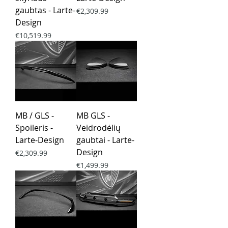
gaubtas - Larte-
Price
€2,309.99
Design
Price
€10,519.99
MB / GLS -
MB GLS -
Spoileris -
Veidrodėlių
Larte-Design
gaubtai - Larte-
Design
Price
€2,309.99
Price
€1,499.99