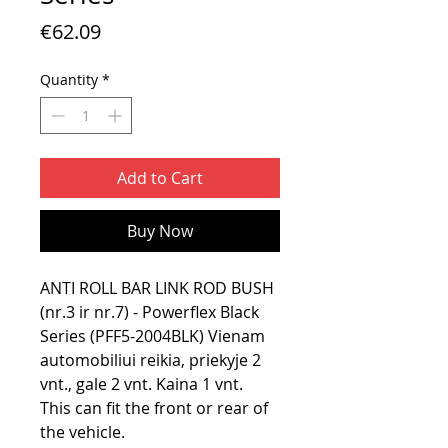
Price
€62.09
Quantity
*
Add to Cart
Buy Now
ANTI ROLL BAR LINK ROD BUSH
(nr.3 ir nr.7) - Powerflex Black
Series (PFF5-2004BLK) Vienam
automobiliui reikia, priekyje 2
vnt., gale 2 vnt. Kaina 1 vnt.
This can fit the front or rear of
the vehicle.