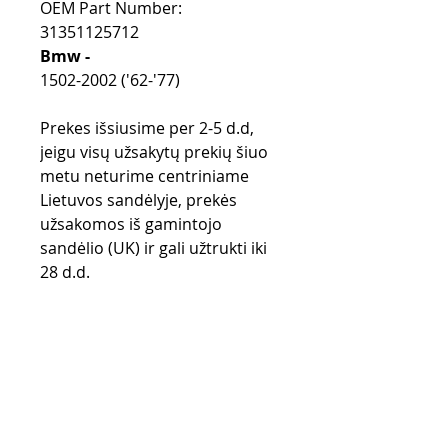
OEM Part Number:
31351125712
Bmw -
1502-2002 ('62-'77)
Prekes išsiusime per 2-5 d.d,
jeigu visų užsakytų prekių šiuo
metu neturime centriniame
Lietuvos sandėlyje, prekės
užsakomos iš gamintojo
sandėlio (UK) ir gali užtrukti iki
28 d.d.
Purchase rules
Payment methods