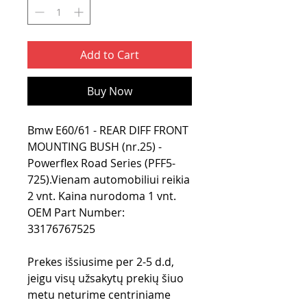
Add to Cart
Buy Now
Bmw E60/61 - REAR DIFF FRONT
MOUNTING BUSH (nr.25) -
Powerflex Road Series (PFF5-
725).Vienam automobiliui reikia
2 vnt. Kaina nurodoma 1 vnt.
OEM Part Number:
33176767525
Prekes išsiusime per 2-5 d.d,
jeigu visų užsakytų prekių šiuo
metu neturime centriniame