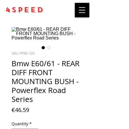
4Speed
SKU: PFR5-725
Bmw E60/61 - REAR
DIFF FRONT
MOUNTING BUSH -
Powerflex Road
Series
Price
€46.59
Quantity
*