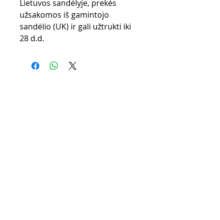
Lietuvos sandėlyje, prekės
užsakomos iš gamintojo
sandėlio (UK) ir gali užtrukti iki
28 d.d.
Purchase rules
Payment methods
Return Policy
Delivery
privacy policy
CONTACTS
email mail -