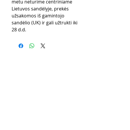
metu neturime centriniame
Lietuvos sandėlyje, prekės
užsakomos iš gamintojo
sandėlio (UK) ir gali užtrukti iki
28 d.d.
Purchase rules
Payment methods
Return Policy
Delivery
privacy policy
CONTACTS