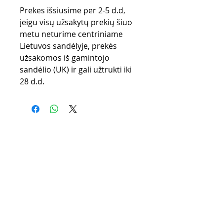
Prekes išsiusime per 2-5 d.d,
jeigu visų užsakytų prekių šiuo
metu neturime centriniame
Lietuvos sandėlyje, prekės
užsakomos iš gamintojo
sandėlio (UK) ir gali užtrukti iki
28 d.d.
Purchase rules
Payment methods
Return Policy
Delivery
privacy policy