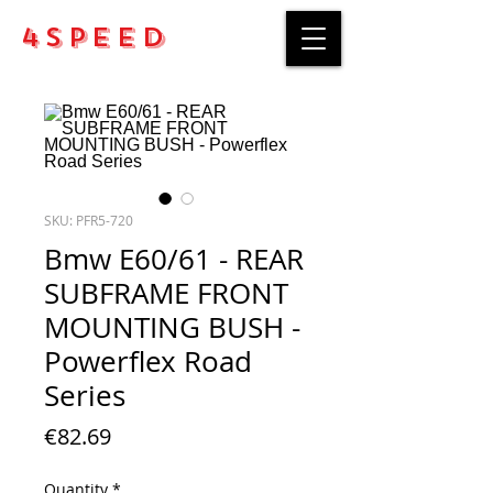
4Speed
SKU: PFR5-720
Bmw E60/61 - REAR
SUBFRAME FRONT
MOUNTING BUSH -
Powerflex Road
Series
Price
€82.69
Quantity
*