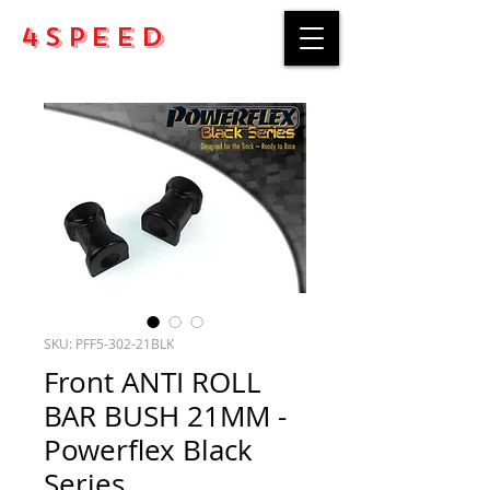
4Speed
SKU: PFF5-302-21BLK
Front ANTI ROLL
BAR BUSH 21MM -
Powerflex Black
Series