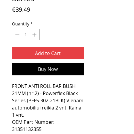
Price
€39.49
Quantity
*
Add to Cart
Buy Now
FRONT ANTI ROLL BAR BUSH
21MM (nr.2) - Powerflex Black
Series (PFF5-302-21BLK) Vienam
automobiliui reikia 2 vnt. Kaina
1 vnt.
OEM Part Number:
31351132355