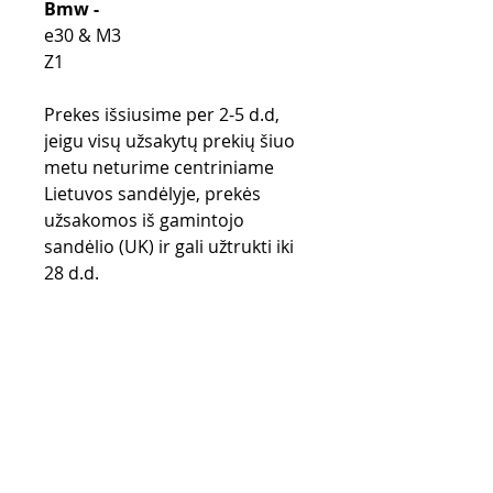
Bmw -
e30 & M3
Z1
Prekes išsiusime per 2-5 d.d,
jeigu visų užsakytų prekių šiuo
metu neturime centriniame
Lietuvos sandėlyje, prekės
užsakomos iš gamintojo
sandėlio (UK) ir gali užtrukti iki
28 d.d.
Purchase rules
Payment methods
Return Policy