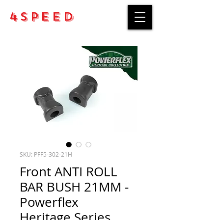
4Speed
SKU: PFF5-302-21H
Front ANTI ROLL
BAR BUSH 21MM -
Powerflex
Heritage Series