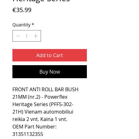
Price
€35.99
Quantity
*
Add to Cart
Buy Now
FRONT ANTI ROLL BAR BUSH
21MM (nr.2) - Powerflex
Heritage Series (PFF5-302-
21H) Vienam automobiliui
reikia 2 vnt. Kaina 1 vnt.
OEM Part Number:
31351132355