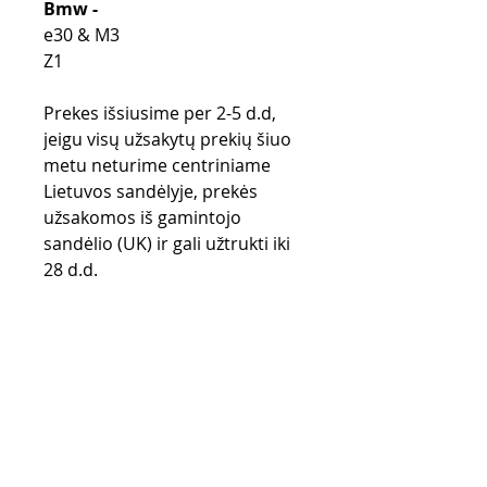
Bmw -
e30 & M3
Z1
Prekes išsiusime per 2-5 d.d,
jeigu visų užsakytų prekių šiuo
metu neturime centriniame
Lietuvos sandėlyje, prekės
užsakomos iš gamintojo
sandėlio (UK) ir gali užtrukti iki
28 d.d.
Purchase rules
Payment methods
Return Policy