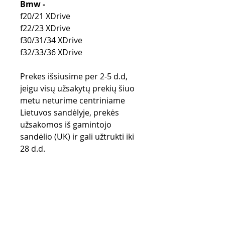
Bmw -
f20/21 XDrive
f22/23 XDrive
f30/31/34 XDrive
f32/33/36 XDrive
Prekes išsiusime per 2-5 d.d,
jeigu visų užsakytų prekių šiuo
metu neturime centriniame
Lietuvos sandėlyje, prekės
užsakomos iš gamintojo
sandėlio (UK) ir gali užtrukti iki
28 d.d.
Purchase rules
Payment methods