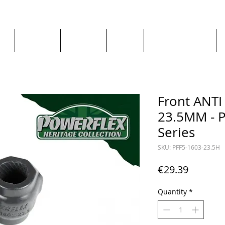
ge
About us
All goods
By Car
By Manufacturer
Front ANT
23.5MM - P
Series
SKU: PFF5-1603-23.5H
Price
€29.39
Quantity
*