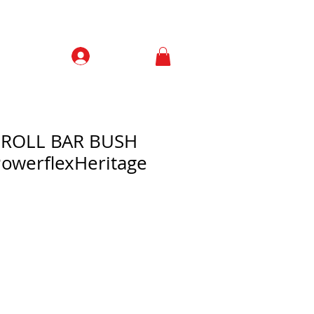
Prisijungti
Contacts
I ROLL BAR BUSH
owerflexHeritage