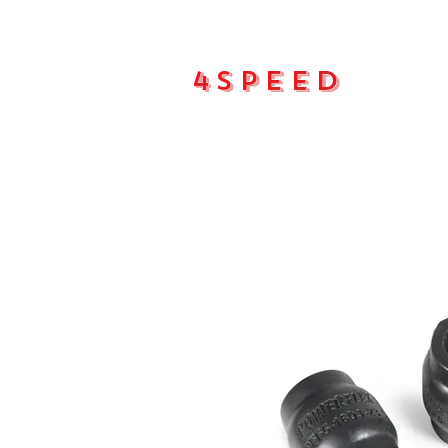
4Speed
Main pa