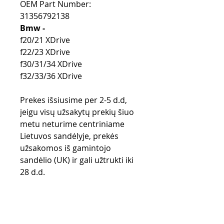
OEM Part Number:
31356792138
Bmw -
f20/21 XDrive
f22/23 XDrive
f30/31/34 XDrive
f32/33/36 XDrive
Prekes išsiusime per 2-5 d.d,
jeigu visų užsakytų prekių šiuo
metu neturime centriniame
Lietuvos sandėlyje, prekės
užsakomos iš gamintojo
sandėlio (UK) ir gali užtrukti iki
28 d.d.