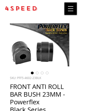
4Speed
SKU: PFF5-4602-23BLK
FRONT ANTI ROLL
BAR BUSH 23MM -
Powerflex
Black Series