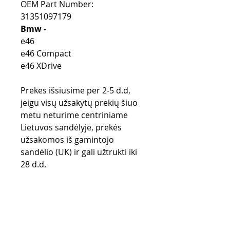
OEM Part Number:
31351097179
Bmw -
e46
e46 Compact
e46 XDrive
Prekes išsiusime per 2-5 d.d,
jeigu visų užsakytų prekių šiuo
metu neturime centriniame
Lietuvos sandėlyje, prekės
užsakomos iš gamintojo
sandėlio (UK) ir gali užtrukti iki
28 d.d.
Purchase rules