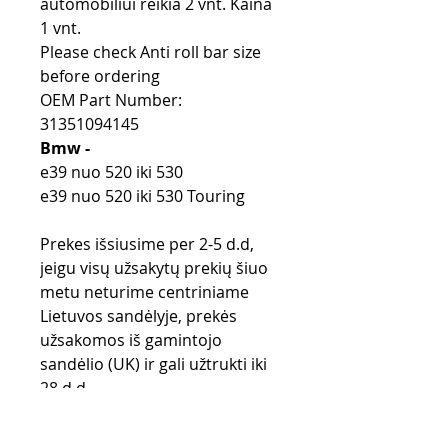
automobiliui reikia 2 vnt. Kaina
1 vnt.
Please check Anti roll bar size
before ordering
OEM Part Number:
31351094145
Bmw -
e39 nuo 520 iki 530
e39 nuo 520 iki 530 Touring
Prekes išsiusime per 2-5 d.d,
jeigu visų užsakytų prekių šiuo
metu neturime centriniame
Lietuvos sandėlyje, prekės
užsakomos iš gamintojo
sandėlio (UK) ir gali užtrukti iki
28 d.d.