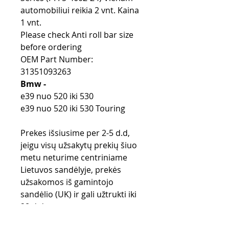
automobiliui reikia 2 vnt. Kaina
1 vnt.
Please check Anti roll bar size
before ordering
OEM Part Number:
31351093263
Bmw -
e39 nuo 520 iki 530
e39 nuo 520 iki 530 Touring
Prekes išsiusime per 2-5 d.d,
jeigu visų užsakytų prekių šiuo
metu neturime centriniame
Lietuvos sandėlyje, prekės
užsakomos iš gamintojo
sandėlio (UK) ir gali užtrukti iki
28 d.d.