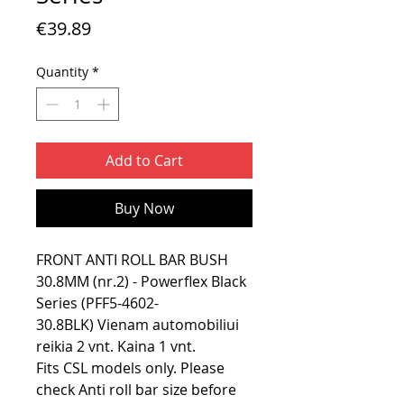
Price
€39.89
Quantity
*
Add to Cart
Buy Now
FRONT ANTI ROLL BAR BUSH
30.8MM (nr.2) - Powerflex Black
Series (PFF5-4602-
30.8BLK) Vienam automobiliui
reikia 2 vnt. Kaina 1 vnt.
Fits CSL models only. Please
check Anti roll bar size before