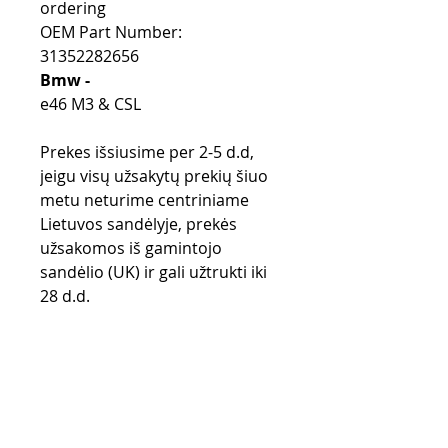
ordering
OEM Part Number:
31352282656
Bmw -
e46 M3 & CSL
Prekes išsiusime per 2-5 d.d,
jeigu visų užsakytų prekių šiuo
metu neturime centriniame
Lietuvos sandėlyje, prekės
užsakomos iš gamintojo
sandėlio (UK) ir gali užtrukti iki
28 d.d.
Purchase rules
Payment methods