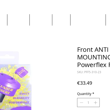
ge
About us
All goods
By Car
By Manufacturer
Front ANTI
MOUNTING
Powerflex 
SKU: PFF5-310-23
Price
€33.49
Quantity
*