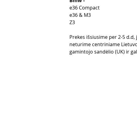
Bmw -
e36 Compact
e36 & M3
Z3
Prekes išsiusime per 2-5 d.d,
neturime centriniame Lietuvo
gamintojo sandėlio (UK) ir gali
Purchase rul
Payment me
Return Polic
Delivery
privacy polic