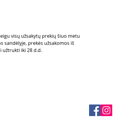
 jeigu visų užsakytų prekių šiuo metu
s sandėlyje, prekės užsakomos iš
 užtrukti iki 28 d.d.
es
CONTACTS
thods
email mail -
info@4spe
y
y