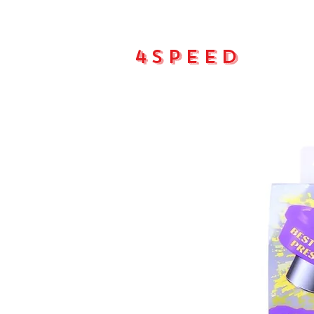
4Speed
Main pa