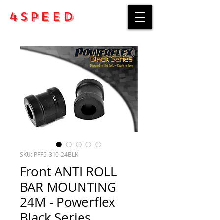
4Speed
SKU: PFF5-310-24BLK
Front ANTI ROLL
BAR MOUNTING
24M - Powerflex
Black Series