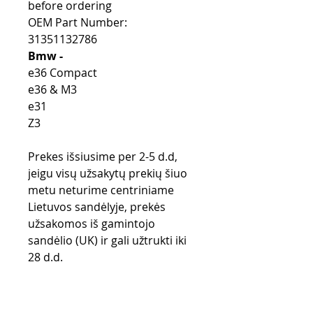
before ordering
OEM Part Number:
31351132786
Bmw -
e36 Compact
e36 & M3
e31
Z3
Prekes išsiusime per 2-5 d.d,
jeigu visų užsakytų prekių šiuo
metu neturime centriniame
Lietuvos sandėlyje, prekės
užsakomos iš gamintojo
sandėlio (UK) ir gali užtrukti iki
28 d.d.