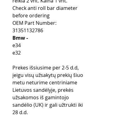
reikia 2 vnt. Kaina 1 vnt.
Check anti roll bar diameter
before ordering
OEM Part Number:
31351132786
Bmw -
e34
e32
Prekes išsiusime per 2-5 d.d,
jeigu visų užsakytų prekių šiuo
metu neturime centriniame
Lietuvos sandėlyje, prekės
užsakomos iš gamintojo
sandėlio (UK) ir gali užtrukti iki
28 d.d.