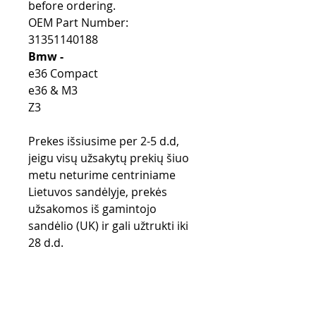
before ordering.
OEM Part Number:
31351140188
Bmw -
e36 Compact
e36 & M3
Z3
Prekes išsiusime per 2-5 d.d,
jeigu visų užsakytų prekių šiuo
metu neturime centriniame
Lietuvos sandėlyje, prekės
užsakomos iš gamintojo
sandėlio (UK) ir gali užtrukti iki
28 d.d.