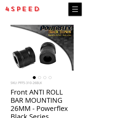
4Speed
SKU: PFF5-310-26BLK
Front ANTI ROLL
BAR MOUNTING
26MM - Powerflex
Black Series