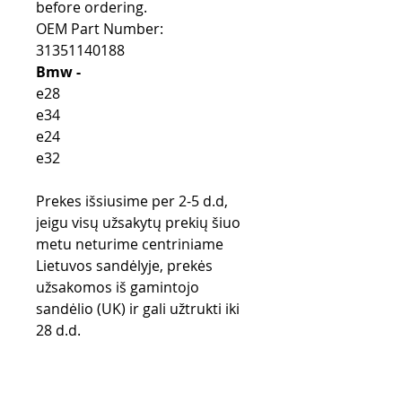
before ordering.
OEM Part Number:
31351140188
Bmw -
e28
e34
e24
e32
Prekes išsiusime per 2-5 d.d,
jeigu visų užsakytų prekių šiuo
metu neturime centriniame
Lietuvos sandėlyje, prekės
užsakomos iš gamintojo
sandėlio (UK) ir gali užtrukti iki
28 d.d.