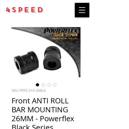
4Speed
SKU: PFF5-310-26BLK
Front ANTI ROLL
BAR MOUNTING
26MM - Powerflex
Black Series