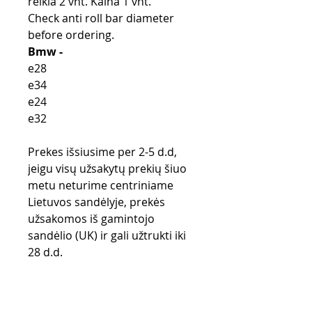
reikia 2 vnt. Kaina 1 vnt.
Check anti roll bar diameter
before ordering.
Bmw -
e28
e34
e24
e32
Prekes išsiusime per 2-5 d.d,
jeigu visų užsakytų prekių šiuo
metu neturime centriniame
Lietuvos sandėlyje, prekės
užsakomos iš gamintojo
sandėlio (UK) ir gali užtrukti iki
28 d.d.