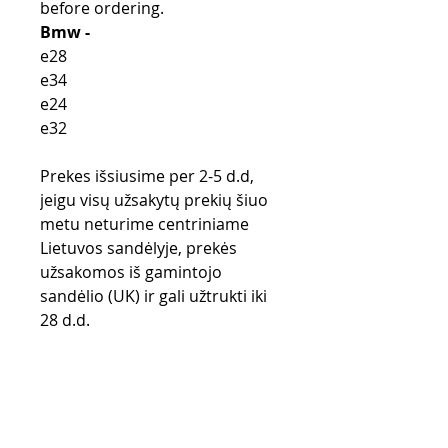
before ordering.
Bmw -
e28
e34
e24
e32
Prekes išsiusime per 2-5 d.d,
jeigu visų užsakytų prekių šiuo
metu neturime centriniame
Lietuvos sandėlyje, prekės
užsakomos iš gamintojo
sandėlio (UK) ir gali užtrukti iki
28 d.d.
Purchase rules