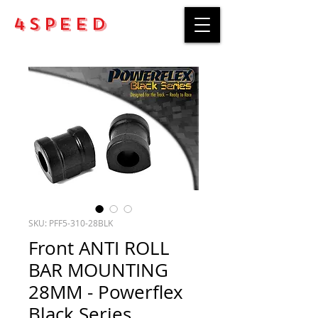
4Speed
SKU: PFF5-310-28BLK
Front ANTI ROLL
BAR MOUNTING
28MM - Powerflex
Black Series