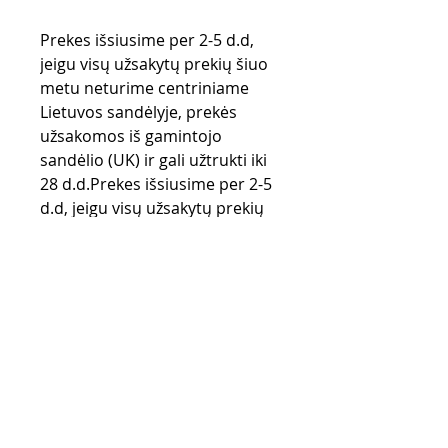
Prekes išsiusime per 2-5 d.d,
jeigu visų užsakytų prekių šiuo
metu neturime centriniame
Lietuvos sandėlyje, prekės
užsakomos iš gamintojo
sandėlio (UK) ir gali užtrukti iki
28 d.d.Prekes išsiusime per 2-5
d.d, jeigu visų užsakytų prekių
šiuo metu neturime
centriniame Lietuvos sandėlyje,
prekės užsakomos iš gamintojo
sandėlio (UK) ir gali užtrukti iki
28 d.d.
Purchase rules