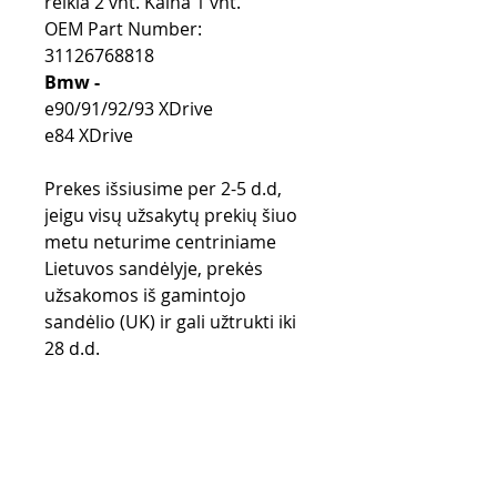
reikia 2 vnt. Kaina 1 vnt.
OEM Part Number:
31126768818
Bmw -
e90/91/92/93 XDrive
e84 XDrive
Prekes išsiusime per 2-5 d.d,
jeigu visų užsakytų prekių šiuo
metu neturime centriniame
Lietuvos sandėlyje, prekės
užsakomos iš gamintojo
sandėlio (UK) ir gali užtrukti iki
28 d.d.
Purchase rules