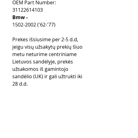
OEM Part Number:
31122614103
Bmw -
1502-2002 ('62-'77)
Prekes išsiusime per 2-5 d.d,
jeigu visų užsakytų prekių šiuo
metu neturime centriniame
Lietuvos sandėlyje, prekės
užsakomos iš gamintojo
sandėlio (UK) ir gali užtrukti iki
28 d.d.
Purchase rules
Payment methods