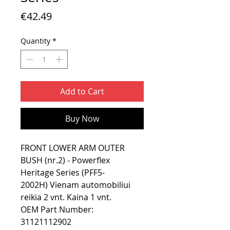
Price
€42.49
Quantity
*
Add to Cart
Buy Now
FRONT LOWER ARM OUTER
BUSH (nr.2) - Powerflex
Heritage Series (PFF5-
2002H) Vienam automobiliui
reikia 2 vnt. Kaina 1 vnt.
OEM Part Number:
31121112902