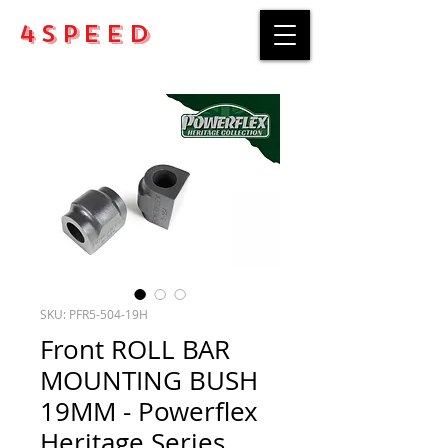
4Speed
SKU: PFR5-504-19H
Front ROLL BAR
MOUNTING BUSH
19MM - Powerflex
Heritage Series