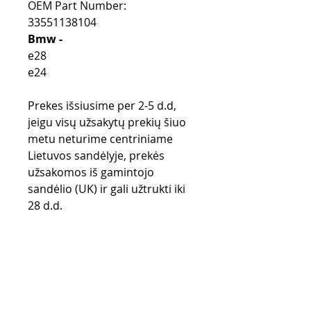
OEM Part Number:
33551138104
Bmw -
e28
e24
Prekes išsiusime per 2-5 d.d,
jeigu visų užsakytų prekių šiuo
metu neturime centriniame
Lietuvos sandėlyje, prekės
užsakomos iš gamintojo
sandėlio (UK) ir gali užtrukti iki
28 d.d.
Purchase rules
Payment methods