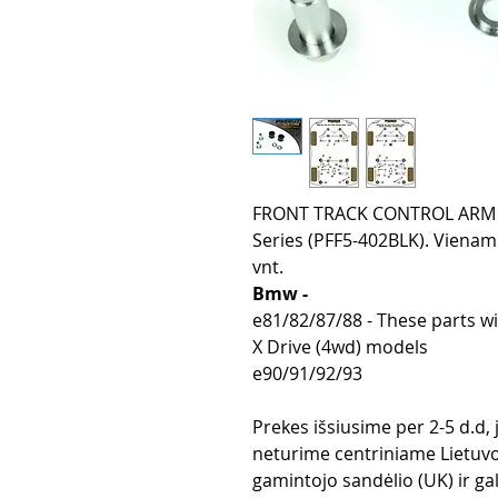
FRONT TRACK CONTROL ARM IN
Series (PFF5-402BLK). Vienam 
vnt.
Bmw -
e81/82/87/88 - These parts wi
X Drive (4wd) models
e90/91/92/93
Prekes išsiusime per 2-5 d.d,
neturime centriniame Lietuvo
gamintojo sandėlio (UK) ir gali