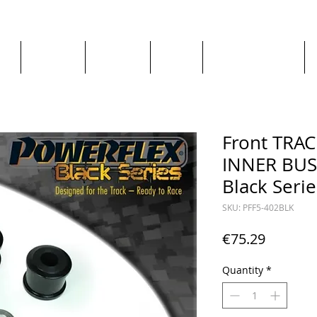
ge
About us
All goods
By Car
By Manufacturer
Front TRA
INNER BUS
Black Serie
SKU: PFF5-402BLK
Price
€75.29
Quantity
*