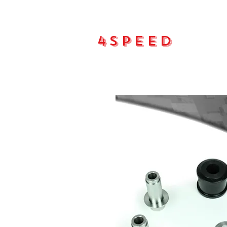
4Speed
Main pa