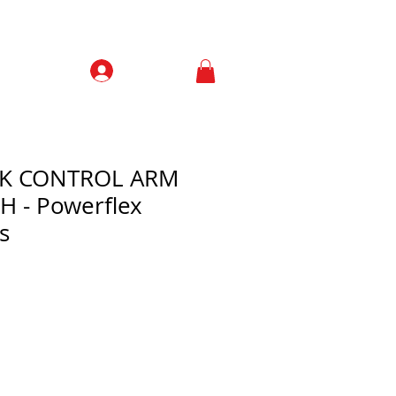
Prisijungti
Contacts
CK CONTROL ARM
H - Powerflex
s