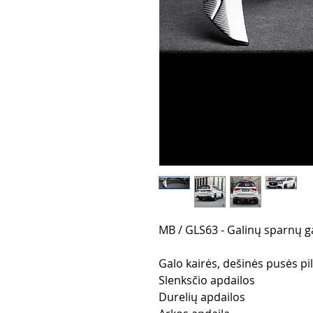
MB / GLS63 - Galinų sparnų g
Galo kairės, dešinės pusės p
Slenksčio apdailos
Durelių apdailos