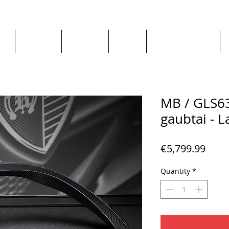
ge
About us
All goods
By Car
By Manufacturer
MB / GLS63
gaubtai - L
Price
€5,799.99
Quantity
*