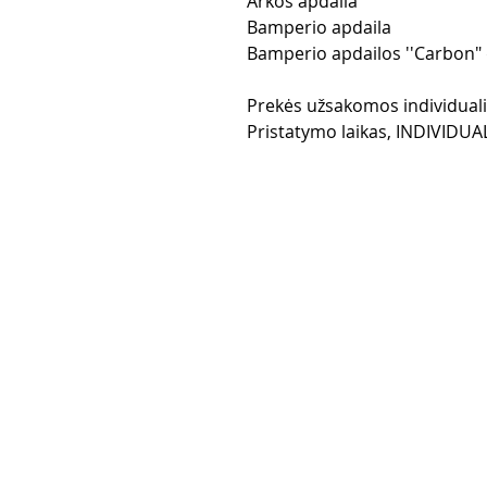
Arkos apdaila
Bamperio apdaila
Bamperio apdailos ''Carbon" 
Prekės užsakomos individua
Pristatymo laikas, INDIVIDUA
Purchase rul
Payment me
Return Polic
Delivery
privacy polic