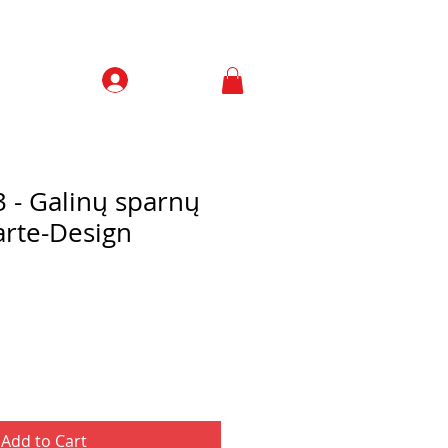
Prisijungti
Contacts
 - Galinų sparnų
arte-Design
Add to Cart