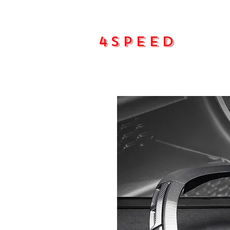
4Speed
Main pa