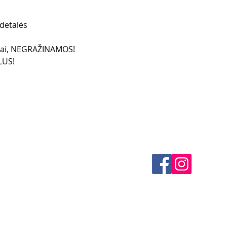
detalės
liai, NEGRAŽINAMOS!
LUS!
es
CONTACTS
thods
email mail -
info@4spe
y
y