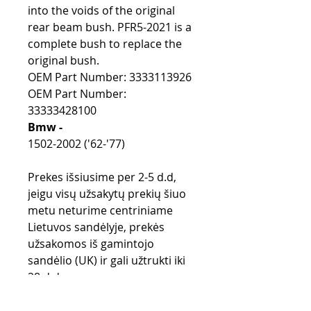
into the voids of the original
rear beam bush. PFR5-2021 is a
complete bush to replace the
original bush.
OEM Part Number: 3333113926
OEM Part Number:
33333428100
Bmw -
1502-2002 ('62-'77)
Prekes išsiusime per 2-5 d.d,
jeigu visų užsakytų prekių šiuo
metu neturime centriniame
Lietuvos sandėlyje, prekės
užsakomos iš gamintojo
sandėlio (UK) ir gali užtrukti iki
28 d.d.