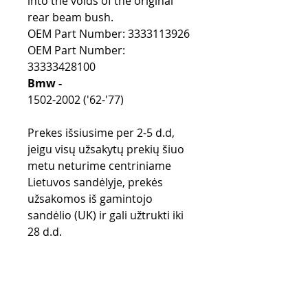
into the voids of the original
rear beam bush.
OEM Part Number: 3333113926
OEM Part Number:
33333428100
Bmw -
1502-2002 ('62-'77)
Prekes išsiusime per 2-5 d.d,
jeigu visų užsakytų prekių šiuo
metu neturime centriniame
Lietuvos sandėlyje, prekės
užsakomos iš gamintojo
sandėlio (UK) ir gali užtrukti iki
28 d.d.
Purchase rules