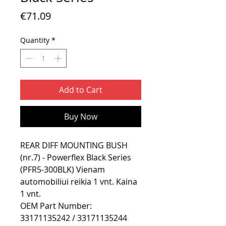
Price
€71.09
Quantity
*
Add to Cart
Buy Now
REAR DIFF MOUNTING BUSH
(nr.7) - Powerflex Black Series
(PFR5-300BLK) Vienam
automobiliui reikia 1 vnt. Kaina
1 vnt.
OEM Part Number:
33171135242 / 33171135244