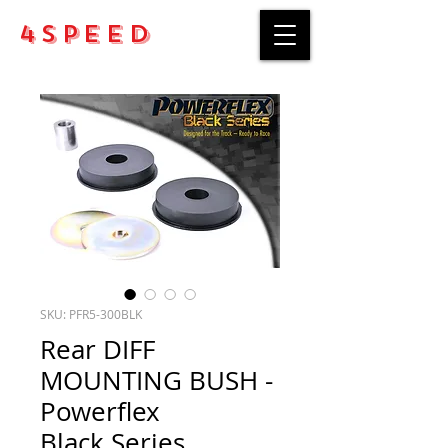
4Speed
SKU: PFR5-300BLK
Rear DIFF
MOUNTING BUSH -
Powerflex
Black Series