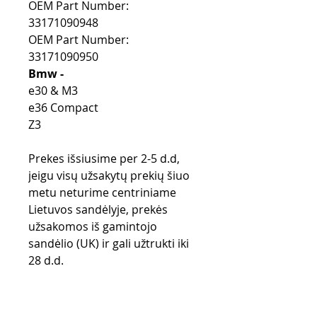
OEM Part Number:
33171090948
OEM Part Number:
33171090950
Bmw -
e30 & M3
e36 Compact
Z3
Prekes išsiusime per 2-5 d.d,
jeigu visų užsakytų prekių šiuo
metu neturime centriniame
Lietuvos sandėlyje, prekės
užsakomos iš gamintojo
sandėlio (UK) ir gali užtrukti iki
28 d.d.