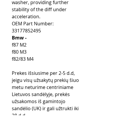
washer, providing further
stability of the diff under
acceleration.
OEM Part Number:
33177852495
Bmw -
f87 M2
f80 M3
f82/83 M4
Prekes išsiusime per 2-5 d.d,
jeigu visų užsakytų prekių šiuo
metu neturime centriniame
Lietuvos sandėlyje, prekės
užsakomos iš gamintojo
sandėlio (UK) ir gali užtrukti iki
28 d.d.