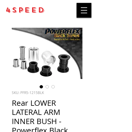
4Speed
SKU: PFR5-1215BLK
Rear LOWER
LATERAL ARM
INNER BUSH -
Powerflex Black