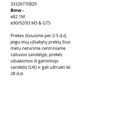
33326770829
Bmw -
e82 1M
e90/92/93 M3 & GTS
Prekes išsiusime per 2-5 d.d,
jeigu visų užsakytų prekių šiuo
metu neturime centriniame
Lietuvos sandėlyje, prekės
užsakomos iš gamintojo
sandėlio (UK) ir gali užtrukti iki
28 d.d.
Purchase rules
Payment methods