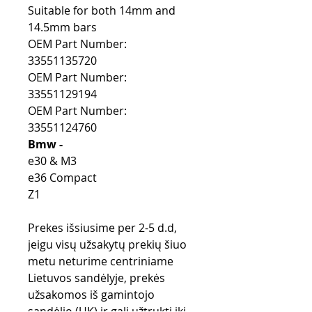
Suitable for both 14mm and
14.5mm bars
OEM Part Number:
33551135720
OEM Part Number:
33551129194
OEM Part Number:
33551124760
Bmw -
e30 & M3
e36 Compact
Z1
Prekes išsiusime per 2-5 d.d,
jeigu visų užsakytų prekių šiuo
metu neturime centriniame
Lietuvos sandėlyje, prekės
užsakomos iš gamintojo
sandėlio (UK) ir gali užtrukti iki