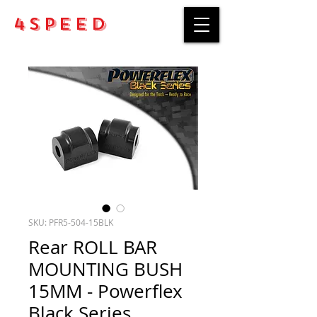
4Speed
SKU: PFR5-504-15BLK
Rear ROLL BAR
MOUNTING BUSH
15MM - Powerflex
Black Series