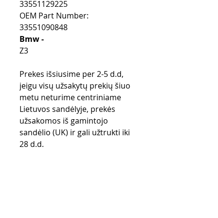
33551129225
OEM Part Number:
33551090848
Bmw -
Z3
Prekes išsiusime per 2-5 d.d,
jeigu visų užsakytų prekių šiuo
metu neturime centriniame
Lietuvos sandėlyje, prekės
užsakomos iš gamintojo
sandėlio (UK) ir gali užtrukti iki
28 d.d.
Purchase rules
Payment methods