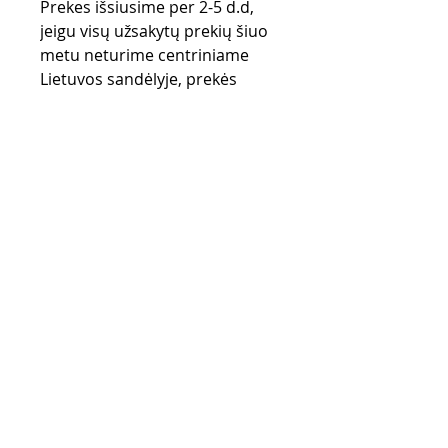
Prekes išsiusime per 2-5 d.d,
jeigu visų užsakytų prekių šiuo
metu neturime centriniame
Lietuvos sandėlyje, prekės
užsakomos iš gamintojo
sandėlio (UK) ir gali užtrukti iki
28 d.d.
Purchase rules
Payment methods
Return Policy
Delivery
privacy policy