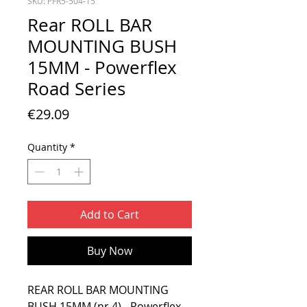
SKU: PFR5-504-15
Rear ROLL BAR
MOUNTING BUSH
15MM - Powerflex
Road Series
Price
€29.09
Quantity
*
Add to Cart
Buy Now
REAR ROLL BAR MOUNTING
BUSH 15MM (nr.4) - Powerflex