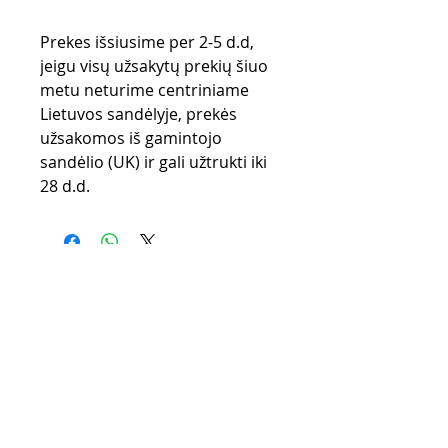
Prekes išsiusime per 2-5 d.d,
jeigu visų užsakytų prekių šiuo
metu neturime centriniame
Lietuvos sandėlyje, prekės
užsakomos iš gamintojo
sandėlio (UK) ir gali užtrukti iki
28 d.d.
Purchase rules
Payment methods
Return Policy
Delivery
privacy policy