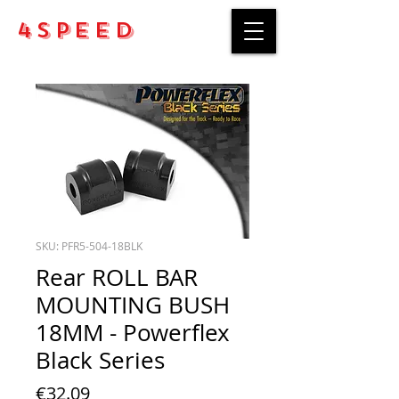
4Speed
SKU: PFR5-504-18BLK
Rear ROLL BAR
MOUNTING BUSH
18MM - Powerflex
Black Series
Price
€32.09