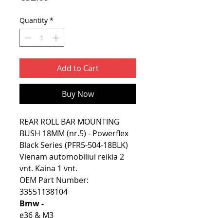
Quantity
*
Add to Cart
Buy Now
REAR ROLL BAR MOUNTING
BUSH 18MM (nr.5) - Powerflex
Black Series (PFR5-504-18BLK)
Vienam automobiliui reikia 2
vnt. Kaina 1 vnt.
OEM Part Number:
33551138104
Bmw -
e36 & M3