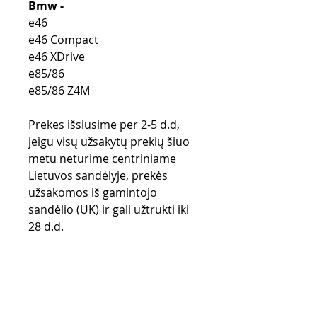
Bmw -
e46
e46 Compact
e46 XDrive
e85/86
e85/86 Z4M
Prekes išsiusime per 2-5 d.d,
jeigu visų užsakytų prekių šiuo
metu neturime centriniame
Lietuvos sandėlyje, prekės
užsakomos iš gamintojo
sandėlio (UK) ir gali užtrukti iki
28 d.d.
Purchase rules