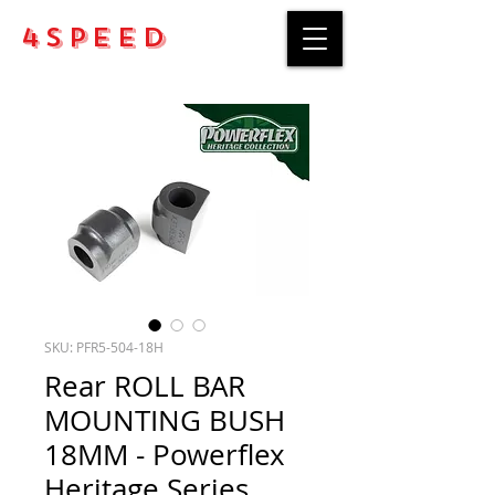
4Speed
SKU: PFR5-504-18H
Rear ROLL BAR
MOUNTING BUSH
18MM - Powerflex
Heritage Series