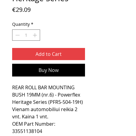
Price
€29.09
Quantity
*
Add to Cart
Buy Now
REAR ROLL BAR MOUNTING
BUSH 19MM (nr.6) - Powerflex
Heritage Series (PFR5-504-19H)
Vienam automobiliui reikia 2
vnt. Kaina 1 vnt.
OEM Part Number:
33551138104