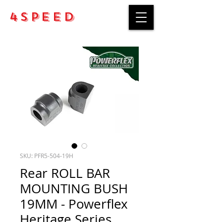
4Speed
SKU: PFR5-504-19H
Rear ROLL BAR
MOUNTING BUSH
19MM - Powerflex
Heritage Series