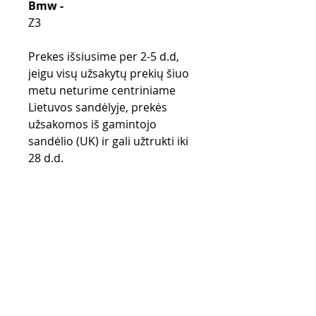
Bmw -
Z3
Prekes išsiusime per 2-5 d.d,
jeigu visų užsakytų prekių šiuo
metu neturime centriniame
Lietuvos sandėlyje, prekės
užsakomos iš gamintojo
sandėlio (UK) ir gali užtrukti iki
28 d.d.
Purchase rules
Payment methods
Return Policy
Delivery