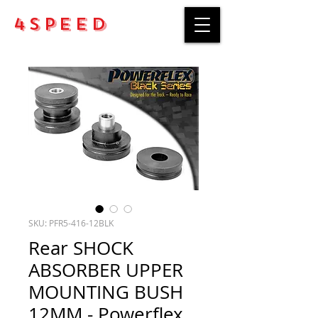
4Speed
SKU: PFR5-416-12BLK
Rear SHOCK
ABSORBER UPPER
MOUNTING BUSH
12MM - Powerflex