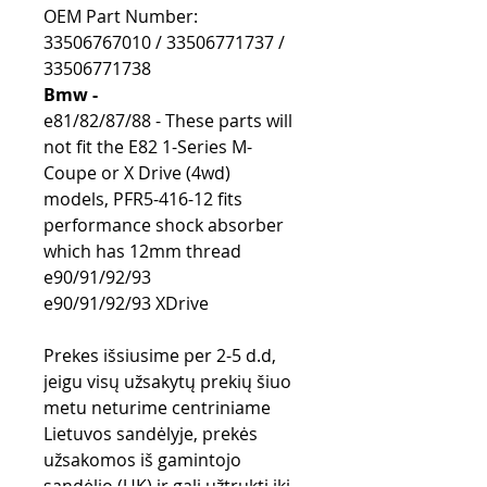
OEM Part Number:
33506767010 / 33506771737 /
33506771738
Bmw -
e81/82/87/88 - These parts will
not fit the E82 1-Series M-
Coupe or X Drive (4wd)
models, PFR5-416-12 fits
performance shock absorber
which has 12mm thread
e90/91/92/93
e90/91/92/93 XDrive
Prekes išsiusime per 2-5 d.d,
jeigu visų užsakytų prekių šiuo
metu neturime centriniame
Lietuvos sandėlyje, prekės
užsakomos iš gamintojo
sandėlio (UK) ir gali užtrukti iki