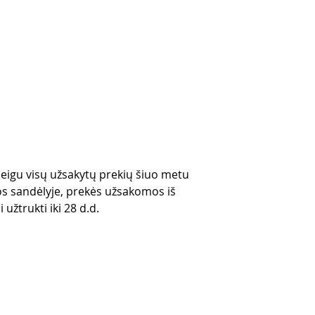
 jeigu visų užsakytų prekių šiuo metu
s sandėlyje, prekės užsakomos iš
 užtrukti iki 28 d.d.
es
CONTACTS
thods
email mail -
info@4spe