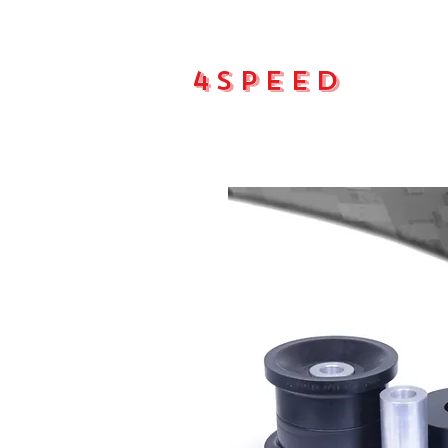
4Speed
Main pa