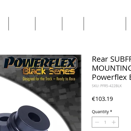
ge
About us
All goods
By Car
By Manufacturer
Rear SUBF
MOUNTING
Powerflex 
SKU: PFR5-422BLK
Price
€103.19
Quantity
*