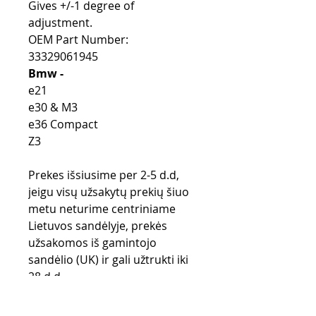
Gives +/-1 degree of
adjustment.
OEM Part Number:
33329061945
Bmw -
e21
e30 & M3
e36 Compact
Z3
Prekes išsiusime per 2-5 d.d,
jeigu visų užsakytų prekių šiuo
metu neturime centriniame
Lietuvos sandėlyje, prekės
užsakomos iš gamintojo
sandėlio (UK) ir gali užtrukti iki
28 d.d.