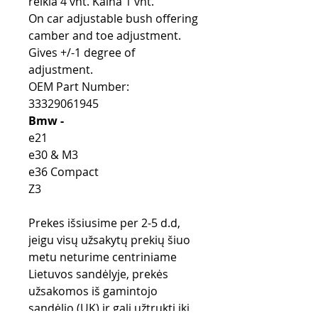
reikia 4 vnt. Kaina 1 vnt.
On car adjustable bush offering
camber and toe adjustment.
Gives +/-1 degree of
adjustment.
OEM Part Number:
33329061945
Bmw -
e21
e30 & M3
e36 Compact
Z3
Prekes išsiusime per 2-5 d.d,
jeigu visų užsakytų prekių šiuo
metu neturime centriniame
Lietuvos sandėlyje, prekės
užsakomos iš gamintojo
sandėlio (UK) ir gali užtrukti iki