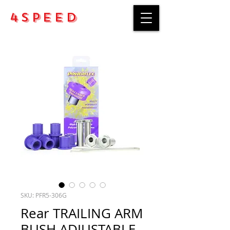
4Speed
SKU: PFR5-306G
Rear TRAILING ARM
BUSH ADJUSTABLE -