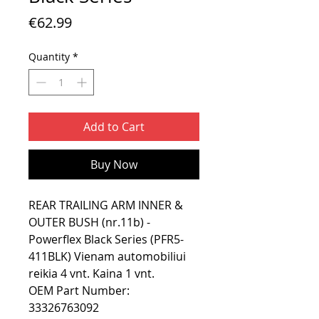
Price
€62.99
Quantity
*
Add to Cart
Buy Now
REAR TRAILING ARM INNER &
OUTER BUSH (nr.11b) -
Powerflex Black Series (PFR5-
411BLK) Vienam automobiliui
reikia 4 vnt. Kaina 1 vnt.
OEM Part Number:
33326763092