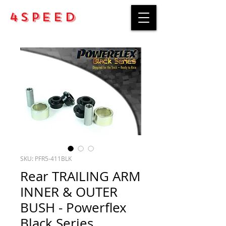
4Speed
SKU: PFR5-411BLK
Rear TRAILING ARM
INNER & OUTER
BUSH - Powerflex
Black Series