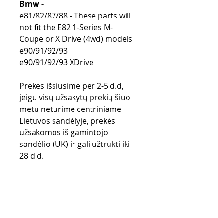
Bmw -
e81/82/87/88 - These parts will
not fit the E82 1-Series M-
Coupe or X Drive (4wd) models
e90/91/92/93
e90/91/92/93 XDrive
Prekes išsiusime per 2-5 d.d,
jeigu visų užsakytų prekių šiuo
metu neturime centriniame
Lietuvos sandėlyje, prekės
užsakomos iš gamintojo
sandėlio (UK) ir gali užtrukti iki
28 d.d.
Purchase rules