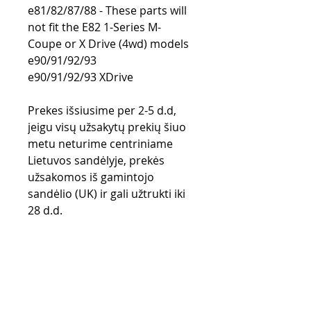
e81/82/87/88 - These parts will
not fit the E82 1-Series M-
Coupe or X Drive (4wd) models
e90/91/92/93
e90/91/92/93 XDrive
Prekes išsiusime per 2-5 d.d,
jeigu visų užsakytų prekių šiuo
metu neturime centriniame
Lietuvos sandėlyje, prekės
užsakomos iš gamintojo
sandėlio (UK) ir gali užtrukti iki
28 d.d.
Purchase rules
Payment methods