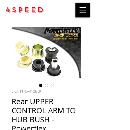
4Speed
SKU: PFR5-412BLK
Rear UPPER
CONTROL ARM TO
HUB BUSH -
Powerflex