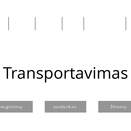
ge
About us
All goods
By Car
By Manufacturer
Transportavimas
Augintinių
Juvelyrikos
Žmonių