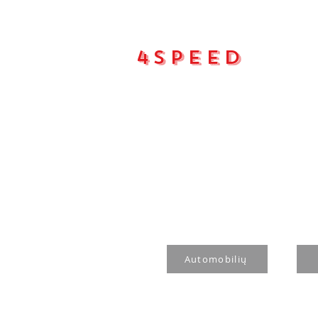
4Speed
Main pa
Automobilių