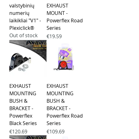
valstybinių
EXHAUST
numerių
MOUNT -
laikikliai "V1" -
Powerflex Road
Plexiclick®
Series
Out of stock
Price
€19.59
EXHAUST
EXHAUST
MOUNTING
MOUNTING
BUSH &
BUSH &
BRACKET -
BRACKET -
Powerflex
Powerflex Road
Black Series
Series
Price
Price
€120.69
€109.69