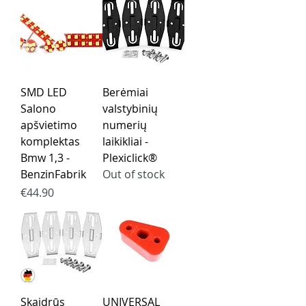
SMD LED
Berėmiai
Salono
valstybinių
apšvietimo
numerių
komplektas
laikikliai -
Bmw 1,3 -
Plexiclick®
BenzinFabrik
Out of stock
Price
€44.90
Skaidrūs
UNIVERSAL