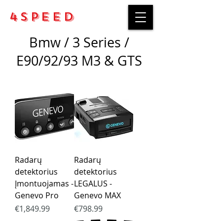
4Speed
Bmw / 3 Series /
E90/92/93 M3 & GTS
Radarų
Radarų
detektorius
detektorius
Įmontuojamas -
LEGALUS -
Genevo Pro
Genevo MAX
Price
Price
€1,849.99
€798.99